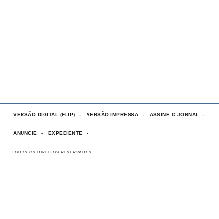
VERSÃO DIGITAL (FLIP)
VERSÃO IMPRESSA
ASSINE O JORNAL
ANUNCIE
EXPEDIENTE
TODOS OS DIREITOS RESERVADOS