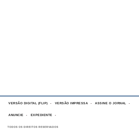
VERSÃO DIGITAL (FLIP)
VERSÃO IMPRESSA
ASSINE O JORNAL
ANUNCIE
EXPEDIENTE
TODOS OS DIREITOS RESERVADOS