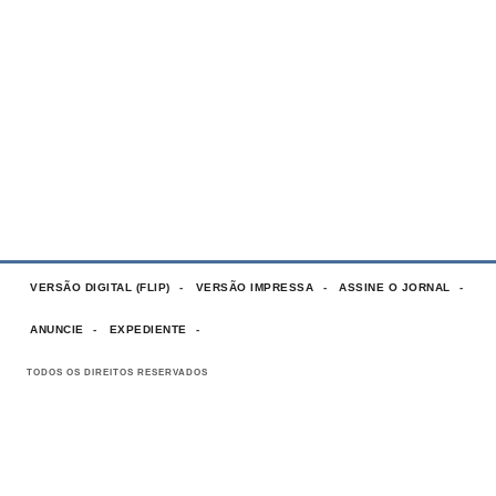
VERSÃO DIGITAL (FLIP)
VERSÃO IMPRESSA
ASSINE O JORNAL
ANUNCIE
EXPEDIENTE
TODOS OS DIREITOS RESERVADOS