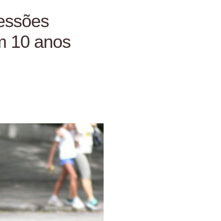
ressões
m 10 anos