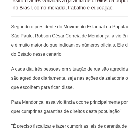
estruturantes voltadas à garantia de direitos da pop
no Brasil, como moradia, trabalho e educação.
Segundo o presidente do Movimento Estadual da Popula
São Paulo, Robson César Correia de Mendonça, a violênc
e é muito maior do que indicam os números oficiais. Ele 
do Estado nesse cenário.
A cada dia, três pessoas em situação de rua são agredid
são agredidos diariamente, seja nas ações da zeladoria 
que escolhem para ficar, disse.
Para Mendonça, essa violência ocorre principalmente po
quer cumprir as garantias de direitos desta população".
"É preciso fiscalizar e fazer cumprir as leis de garantia d