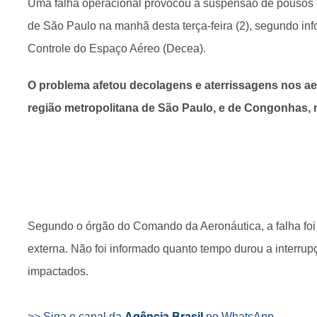
Uma falha operacional provocou a suspensão de pousos
de São Paulo na manhã desta terça-feira (2), segundo i
Controle do Espaço Aéreo (Decea).
O problema afetou decolagens e aterrissagens nos ae
região metropolitana de São Paulo, e de Congonhas, n
Segundo o órgão do Comando da Aeronáutica, a falha foi
externa. Não foi informado quanto tempo durou a interru
impactados.
>> Siga o canal da
Agência Brasil
no WhatsApp