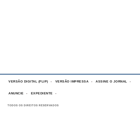
VERSÃO DIGITAL (FLIP)
VERSÃO IMPRESSA
ASSINE O JORNAL
ANUNCIE
EXPEDIENTE
TODOS OS DIREITOS RESERVADOS