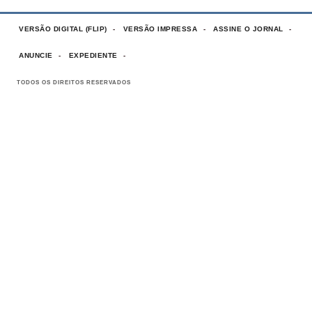
VERSÃO DIGITAL (FLIP)
VERSÃO IMPRESSA
ASSINE O JORNAL
ANUNCIE
EXPEDIENTE
TODOS OS DIREITOS RESERVADOS