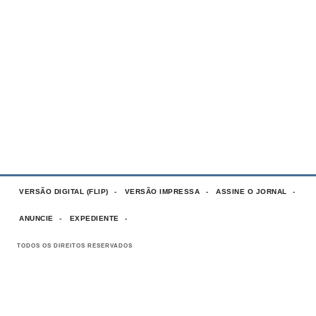
VERSÃO DIGITAL (FLIP)
VERSÃO IMPRESSA
ASSINE O JORNAL
ANUNCIE
EXPEDIENTE
TODOS OS DIREITOS RESERVADOS