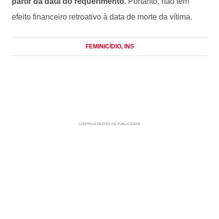
partir da data do requerimento.
Portanto, não tem
efeito financeiro retroativo à data de morte da vítima.
FEMINICÍDIO
, INS