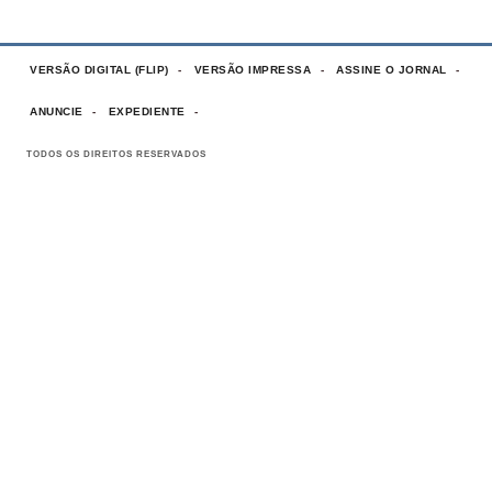
VERSÃO DIGITAL (FLIP)
VERSÃO IMPRESSA
ASSINE O JORNAL
ANUNCIE
EXPEDIENTE
TODOS OS DIREITOS RESERVADOS