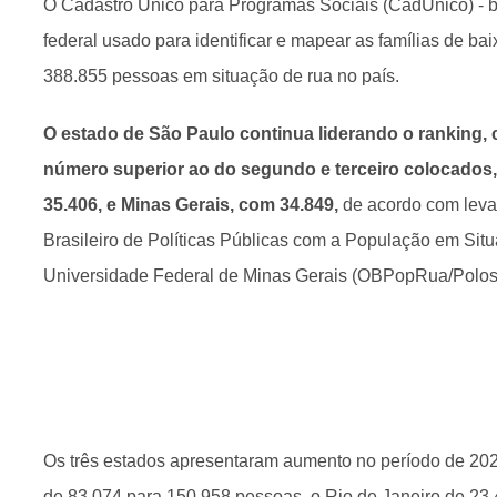
O Cadastro Único para Programas Sociais (CadÚnico) - 
federal usado para identificar e mapear as famílias de bai
388.855 pessoas em situação de rua no país.
O estado de São Paulo continua liderando o ranking,
número superior ao do segundo e terceiro colocados,
35.406, e Minas Gerais, com 34.849,
de acordo com leva
Brasileiro de Políticas Públicas com a População em Sit
Universidade Federal de Minas Gerais (OBPopRua/Polo
Os três estados apresentaram aumento no período de 20
de 83.074 para 150.958 pessoas, o Rio de Janeiro de 23