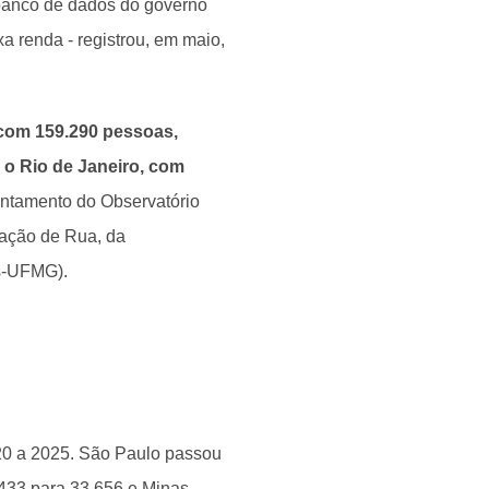
banco de dados do governo
xa renda - registrou, em maio,
 com 159.290 pessoas,
 o Rio de Janeiro, com
ntamento do Observatório
uação de Rua, da
s-UFMG).
20 a 2025. São Paulo passou
.433 para 33.656 e Minas