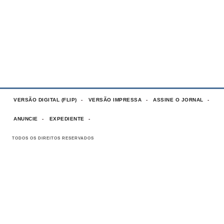
VERSÃO DIGITAL (FLIP)
VERSÃO IMPRESSA
ASSINE O JORNAL
ANUNCIE
EXPEDIENTE
TODOS OS DIREITOS RESERVADOS