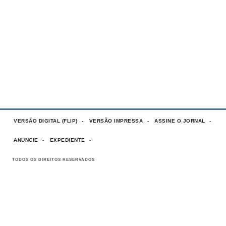
VERSÃO DIGITAL (FLIP)
VERSÃO IMPRESSA
ASSINE O JORNAL
ANUNCIE
EXPEDIENTE
TODOS OS DIREITOS RESERVADOS