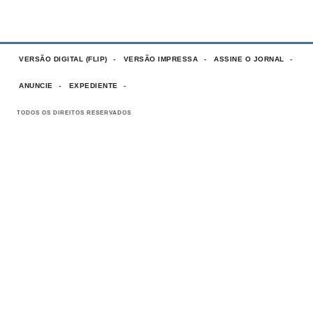
VERSÃO DIGITAL (FLIP)
VERSÃO IMPRESSA
ASSINE O JORNAL
ANUNCIE
EXPEDIENTE
TODOS OS DIREITOS RESERVADOS