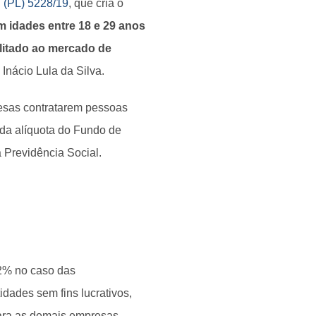
i (PL) 5228/19
, que cria o
m idades entre 18 e 29 anos
ilitado ao mercado de
Inácio Lula da Silva.
resas contratarem pessoas
 da alíquota do Fundo de
 Previdência Social.
 2% no caso das
dades sem fins lucrativos,
para as demais empresas.