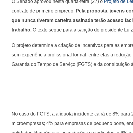
O Senado aprovou nesta quarta-feira (27) o
Projeto de Le
contrato de primeiro emprego.
Pela proposta, jovens co
que nunca tiveram carteira assinada terão acesso fac
trabalho.
O texto segue para a sanção do presidente Luiz 
O projeto determina a criação de incentivos para as emp
sem experiência profissional formal, entre elas a redução
Garantia do Tempo de Serviço (FGTS) e da contribuição à
No caso do FGTS, a alíquota incidente cairá de 8% para
microempresas; 4% para empresas de pequeno porte, enti
entidades filantrópicas, associações e sindicatos; e 6% 