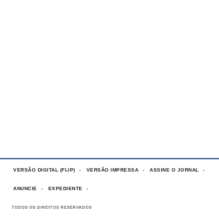
VERSÃO DIGITAL (FLIP)
VERSÃO IMPRESSA
ASSINE O JORNAL
ANUNCIE
EXPEDIENTE
TODOS OS DIREITOS RESERVADOS