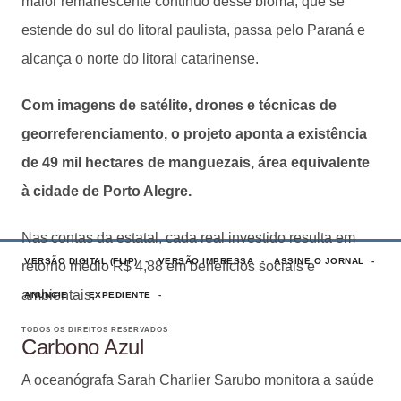
maior remanescente contínuo desse bioma, que se
estende do sul do litoral paulista, passa pelo Paraná e
alcança o norte do litoral catarinense.
Com imagens de satélite, drones e técnicas de
georreferenciamento, o projeto aponta a existência
de 49 mil hectares de manguezais, área equivalente
à cidade de Porto Alegre.
Nas contas da estatal, cada real investido resulta em
VERSÃO DIGITAL (FLIP)
VERSÃO IMPRESSA
ASSINE O JORNAL
retorno médio R$ 4,88 em benefícios sociais e
ambientais.
ANUNCIE
EXPEDIENTE
TODOS OS DIREITOS RESERVADOS
Carbono Azul
A oceanógrafa Sarah Charlier Sarubo monitora a saúde