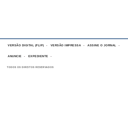
VERSÃO DIGITAL (FLIP)
VERSÃO IMPRESSA
ASSINE O JORNAL
ANUNCIE
EXPEDIENTE
TODOS OS DIREITOS RESERVADOS