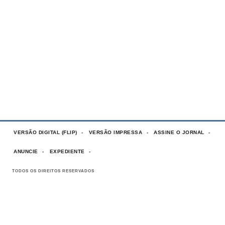
VERSÃO DIGITAL (FLIP)
VERSÃO IMPRESSA
ASSINE O JORNAL
ANUNCIE
EXPEDIENTE
TODOS OS DIREITOS RESERVADOS