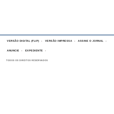
VERSÃO DIGITAL (FLIP)
VERSÃO IMPRESSA
ASSINE O JORNAL
ANUNCIE
EXPEDIENTE
TODOS OS DIREITOS RESERVADOS