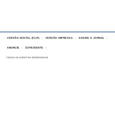
VERSÃO DIGITAL (FLIP)
VERSÃO IMPRESSA
ASSINE O JORNAL
ANUNCIE
EXPEDIENTE
TODOS OS DIREITOS RESERVADOS