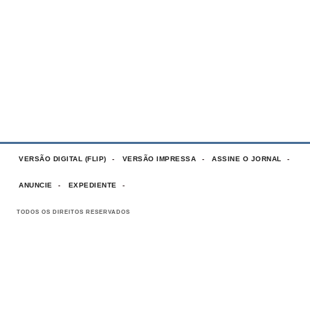
VERSÃO DIGITAL (FLIP)
VERSÃO IMPRESSA
ASSINE O JORNAL
ANUNCIE
EXPEDIENTE
TODOS OS DIREITOS RESERVADOS