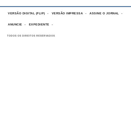
VERSÃO DIGITAL (FLIP)
VERSÃO IMPRESSA
ASSINE O JORNAL
ANUNCIE
EXPEDIENTE
TODOS OS DIREITOS RESERVADOS