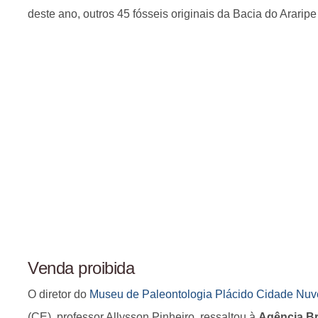
deste ano, outros 45 fósseis originais da Bacia do Arari
Venda proibida
O diretor do
Museu de Paleontologia Plácido Cidade Nu
(CE), professor Allysson Pinheiro, ressaltou à
Agência Br