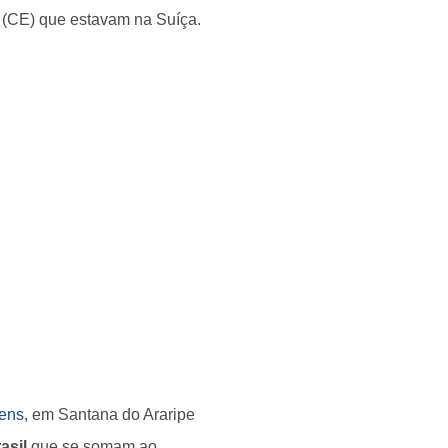
pe (CE) que estavam na Suíça.
vens
, em Santana do Araripe
asil
que se somam ao