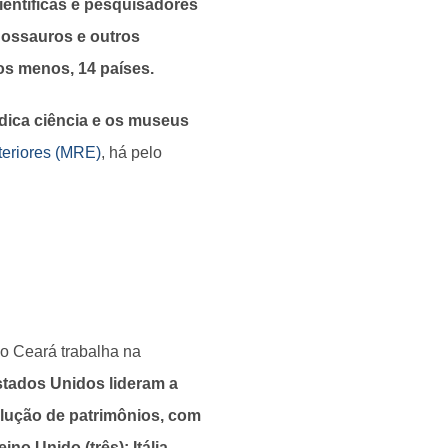
científicas e pesquisadores
inossauros e outros
los menos, 14 países.
udica ciência e os museus
teriores (MRE)
, há pelo
o Ceará trabalha na
stados Unidos lideram a
olução de patrimônios, com
no Unido (três); Itália