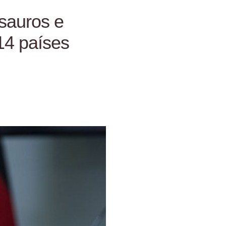
ssauros e
14 países