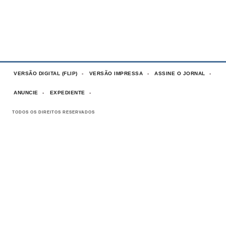
VERSÃO DIGITAL (FLIP)
VERSÃO IMPRESSA
ASSINE O JORNAL
ANUNCIE
EXPEDIENTE
TODOS OS DIREITOS RESERVADOS