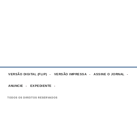
VERSÃO DIGITAL (FLIP)
VERSÃO IMPRESSA
ASSINE O JORNAL
ANUNCIE
EXPEDIENTE
TODOS OS DIREITOS RESERVADOS