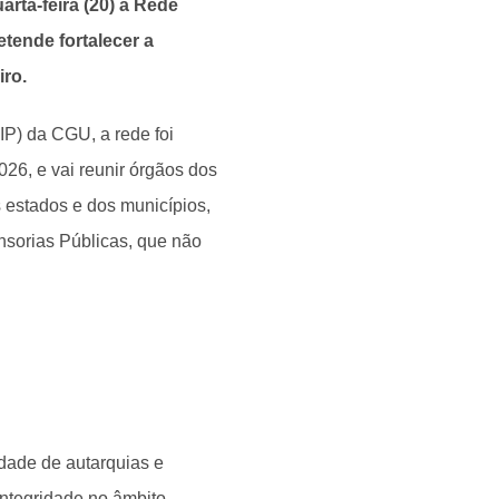
rta-feira (20) a Rede
etende fortalecer a
iro.
IP) da CGU, a rede foi
026, e vai reunir órgãos dos
s estados e dos municípios,
nsorias Públicas, que não
dade de autarquias e
integridade no âmbito