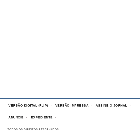
VERSÃO DIGITAL (FLIP)
VERSÃO IMPRESSA
ASSINE O JORNAL
ANUNCIE
EXPEDIENTE
TODOS OS DIREITOS RESERVADOS