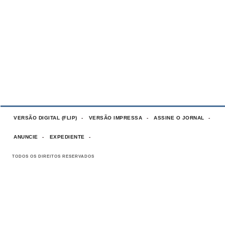
VERSÃO DIGITAL (FLIP)
VERSÃO IMPRESSA
ASSINE O JORNAL
ANUNCIE
EXPEDIENTE
TODOS OS DIREITOS RESERVADOS