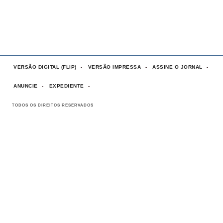
VERSÃO DIGITAL (FLIP)
VERSÃO IMPRESSA
ASSINE O JORNAL
ANUNCIE
EXPEDIENTE
TODOS OS DIREITOS RESERVADOS