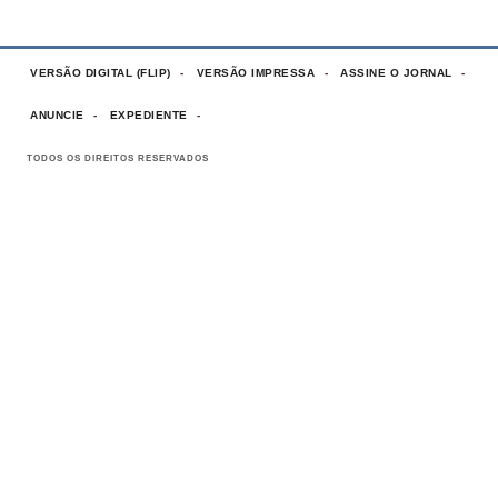
VERSÃO DIGITAL (FLIP)
VERSÃO IMPRESSA
ASSINE O JORNAL
ANUNCIE
EXPEDIENTE
TODOS OS DIREITOS RESERVADOS