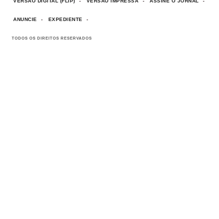
VERSÃO DIGITAL (FLIP)
VERSÃO IMPRESSA
ASSINE O JORNAL
ANUNCIE
EXPEDIENTE
TODOS OS DIREITOS RESERVADOS