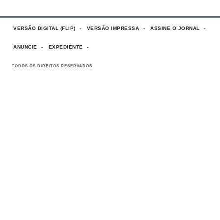
VERSÃO DIGITAL (FLIP)
VERSÃO IMPRESSA
ASSINE O JORNAL
ANUNCIE
EXPEDIENTE
TODOS OS DIREITOS RESERVADOS