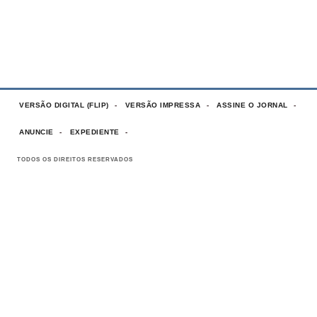
VERSÃO DIGITAL (FLIP)
VERSÃO IMPRESSA
ASSINE O JORNAL
ANUNCIE
EXPEDIENTE
TODOS OS DIREITOS RESERVADOS