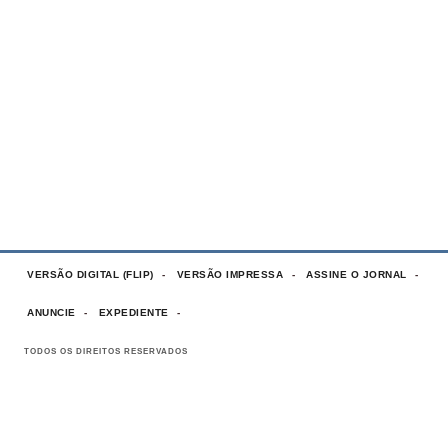
VERSÃO DIGITAL (FLIP)
VERSÃO IMPRESSA
ASSINE O JORNAL
ANUNCIE
EXPEDIENTE
TODOS OS DIREITOS RESERVADOS