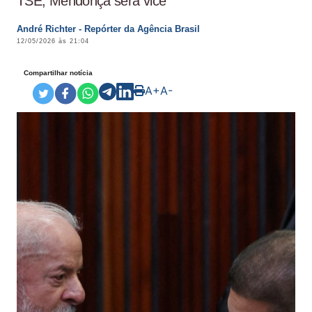
TSE; Mendonça será vice
André Richter - Repórter da Agência Brasil
12/05/2026 às 21:04
Compartilhar notícia
A+
A-