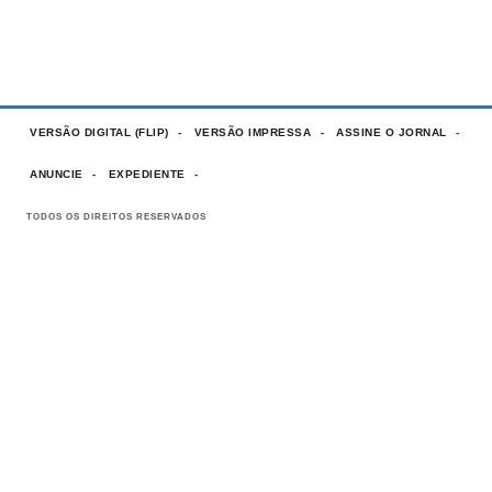
VERSÃO DIGITAL (FLIP)
VERSÃO IMPRESSA
ASSINE O JORNAL
ANUNCIE
EXPEDIENTE
TODOS OS DIREITOS RESERVADOS