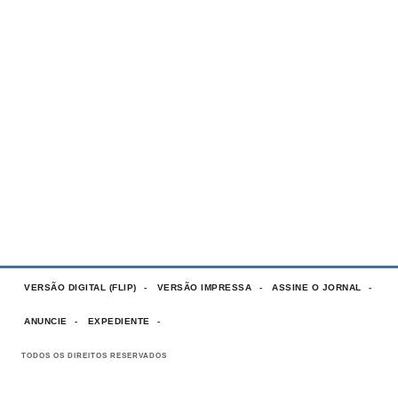
VERSÃO DIGITAL (FLIP)
VERSÃO IMPRESSA
ASSINE O JORNAL
ANUNCIE
EXPEDIENTE
TODOS OS DIREITOS RESERVADOS