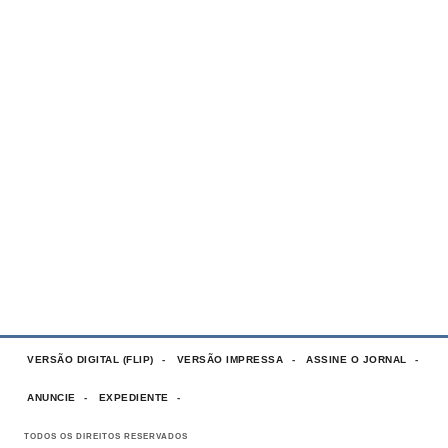
VERSÃO DIGITAL (FLIP)
VERSÃO IMPRESSA
ASSINE O JORNAL
ANUNCIE
EXPEDIENTE
TODOS OS DIREITOS RESERVADOS