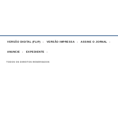
VERSÃO DIGITAL (FLIP)
VERSÃO IMPRESSA
ASSINE O JORNAL
ANUNCIE
EXPEDIENTE
TODOS OS DIREITOS RESERVADOS