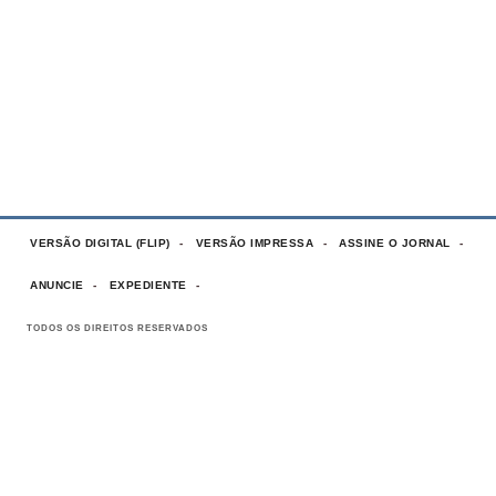
VERSÃO DIGITAL (FLIP)
VERSÃO IMPRESSA
ASSINE O JORNAL
ANUNCIE
EXPEDIENTE
TODOS OS DIREITOS RESERVADOS