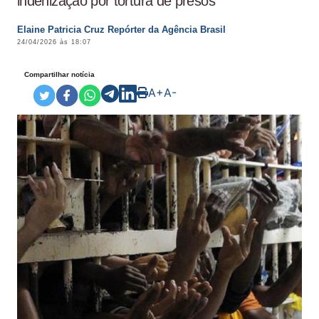
indenização por tortura de presos
Elaine Patricia Cruz Repórter da Agência Brasil
24/04/2026 às 18:07
Compartilhar notícia
A+
A-