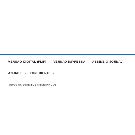
VERSÃO DIGITAL (FLIP)
VERSÃO IMPRESSA
ASSINE O JORNAL
ANUNCIE
EXPEDIENTE
TODOS OS DIREITOS RESERVADOS