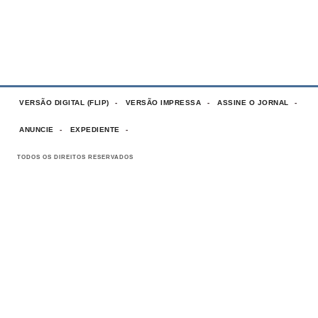
VERSÃO DIGITAL (FLIP)
VERSÃO IMPRESSA
ASSINE O JORNAL
ANUNCIE
EXPEDIENTE
TODOS OS DIREITOS RESERVADOS