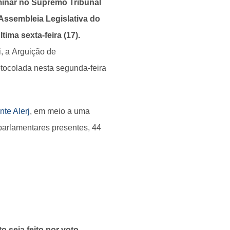
minar no Supremo Tribunal
 Assembleia Legislativa do
tima sexta-feira (17).
i, a Arguição de
tocolada nesta segunda-feira
nte Alerj
, em meio a uma
parlamentares presentes, 44
o seja feito por voto