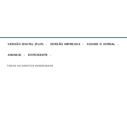
VERSÃO DIGITAL (FLIP)
VERSÃO IMPRESSA
ASSINE O JORNAL
ANUNCIE
EXPEDIENTE
TODOS OS DIREITOS RESERVADOS