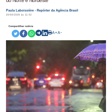
do Norte e Nordeste
Paula Laboissière - Repórter da Agência Brasil
20/04/2026 às 11:52
Compartilhar notícia
A+
A-