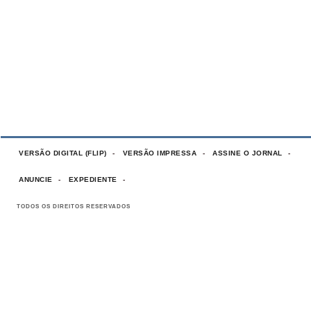
VERSÃO DIGITAL (FLIP)
VERSÃO IMPRESSA
ASSINE O JORNAL
ANUNCIE
EXPEDIENTE
TODOS OS DIREITOS RESERVADOS