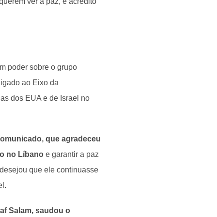
uerem ver a paz, e acredito
em poder sobre o grupo
ligado ao Eixo da
cas dos EUA e de Israel no
 comunicado, que agradeceu
go no Líbano
e garantir a paz
 desejou que ele continuasse
l.
waf Salam, saudou o