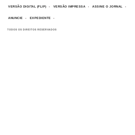
VERSÃO DIGITAL (FLIP)
VERSÃO IMPRESSA
ASSINE O JORNAL
ANUNCIE
EXPEDIENTE
TODOS OS DIREITOS RESERVADOS