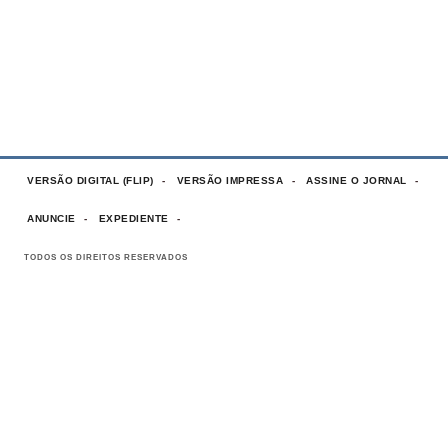
VERSÃO DIGITAL (FLIP)
VERSÃO IMPRESSA
ASSINE O JORNAL
ANUNCIE
EXPEDIENTE
TODOS OS DIREITOS RESERVADOS