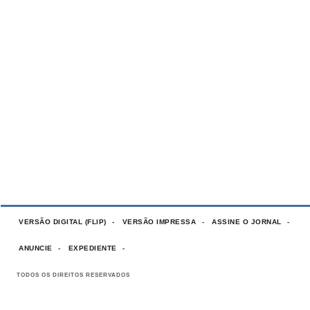
VERSÃO DIGITAL (FLIP)
VERSÃO IMPRESSA
ASSINE O JORNAL
ANUNCIE
EXPEDIENTE
TODOS OS DIREITOS RESERVADOS