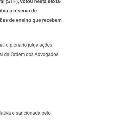
l (STF), votou nesta sexta-
oibiu a reserva de
ições de ensino que recebem
ual o plenário julga ações
ral da Ordem dos Advogados
lativa e sancionada pelo