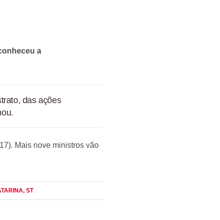
econheceu a
trato, das ações
mou.
(17). Mais nove ministros vão
ATARINA
, ST